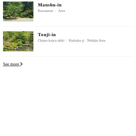
Manshu-in
Karesansui
|
Area
Touji-in
Chisen-kaiyu-shiki
|
Kinkaku-ji · Nishijin Area
See more