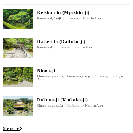
Keishun-in (Myoshin-ji)
Karesansui／Roji
|
Kinkaku-ji · Nishijin Area
Daisen-in (Daitoku-ji)
Karesansui
|
Kinkaku-ji · Nishijin Area
Ninna-ji
Chisen-kaiyu-shiki／Karesansui／Roji
|
Kinkaku-ji · Nishijin
Area
Rokuon-ji (Kinkaku-ji)
Chisen-kaiyu-shiki
|
Kinkaku-ji · Nishijin Area
See more