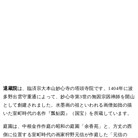
退蔵院
は、臨済宗大本山妙心寺の塔頭寺院です。1404年に波
多野出雲守重通によって、妙心寺第3世の無因宗因禅師を開山
として創建されました。水墨画の祖といわれる画僧如拙の描
いた室町時代の名作『瓢鮎図』（国宝）を所蔵しています。
庭園は、中根金作作庭の昭和の庭園「余香苑」と、方丈の西
側に位置する室町時代の画家狩野元信が作庭した「元信の