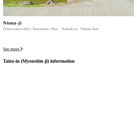
Ninna-ji
Chisen-kaiyu-shiki／Karesansui／Roji
|
Kinkaku-ji · Nishijin Area
See more
Taizo-in (Myoushin-ji) information