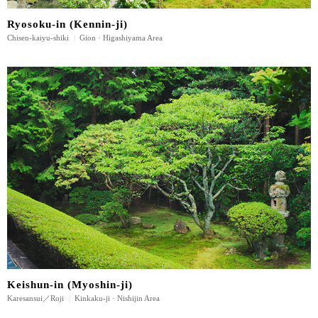
Ryosoku-in (Kennin-ji)
Chisen-kaiyu-shiki
|
Gion · Higashiyama Area
Keishun-in (Myoshin-ji)
Karesansui／Roji
|
Kinkaku-ji · Nishijin Area