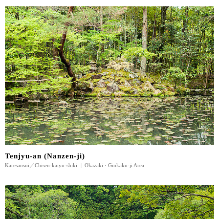
Tenjyu-an (Nanzen-ji)
Karesansui／Chisen-kaiyu-shiki
|
Okazaki · Ginkaku-ji Area