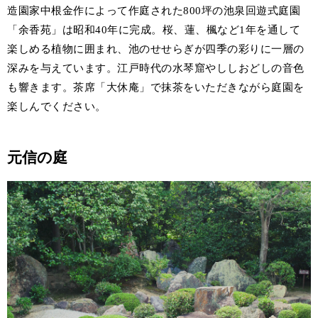
造園家中根金作によって作庭された800坪の池泉回遊式庭園
「余香苑」は昭和40年に完成。桜、蓮、楓など1年を通して
楽しめる植物に囲まれ、池のせせらぎが四季の彩りに一層の
深みを与えています。江戸時代の水琴窟やししおどしの音色
も響きます。茶席「大休庵」で抹茶をいただきながら庭園を
楽しんでください。
元信の庭