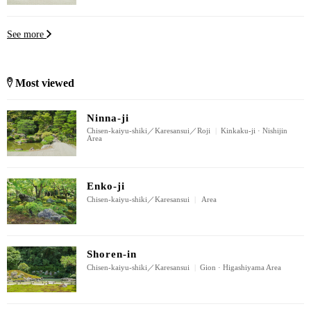
See more
Most viewed
Ninna-ji
Chisen-kaiyu-shiki／Karesansui／Roji
|
Kinkaku-ji · Nishijin
Area
Enko-ji
Chisen-kaiyu-shiki／Karesansui
|
Area
Shoren-in
Chisen-kaiyu-shiki／Karesansui
|
Gion · Higashiyama Area