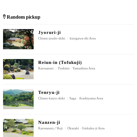
Random pickup
Jyoruri-ji
Chisen-joudo-shiki
|
kizugawa-shi Area
Reiun-in (Tofukuji)
Karesansui
|
Fushimi · Yamashina Area
Tenryu-ji
Chisen-kaiyu-shiki
|
Saga · Arashiyama Area
Nanzen-ji
Karesansui／Roji
|
Okazaki · Ginkaku-ji Area