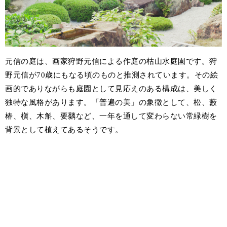
元信の庭は、画家狩野元信による作庭の枯山水庭園です。狩
野元信が70歳にもなる頃のものと推測されています。その絵
画的でありながらも庭園として見応えのある構成は、美しく
独特な風格があります。「普遍の美」の象徴として、松、藪
椿、槇、木斛、要黐など、一年を通して変わらない常緑樹を
背景として植えてあるそうです。