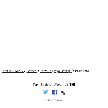
KYOTO MAG
Garden
Taizo-in (Myoushin-ji)
Basic Info
Top
Explore
About
Ja
/
En
©
KYOTO MAG