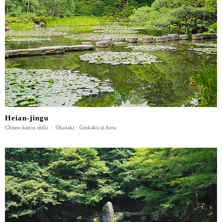
Heian-jingu
Chisen-kaiyu-shiki
|
Okazaki · Ginkaku-ji Area