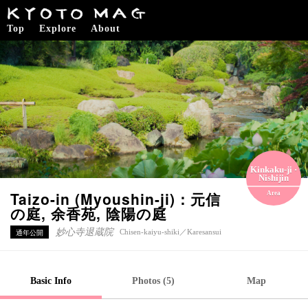
Top
Explore
About
Kinkaku-ji ·
Nishijin
Taizo-in (Myoushin-ji)：元信
Area
の庭, 余香苑, 陰陽の庭
通年公開
妙心寺退蔵院
Chisen-kaiyu-shiki
／
Karesansui
Basic Info
Photos (5)
Map