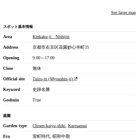
See large map
スポット基本情報
Area
Kinkaku-ji · Nishijin
Address
京都市右京区花園妙心寺町35
Opening
9:00～17:00
Close
無休
Official site
Taizo-in (Myoushin-ji)
Keyword
史跡名勝
Goshuin
True
庭園
Garden type
Chisen-kaiyu-shiki
,
Karesansui
Era
室町時代, 昭和中期