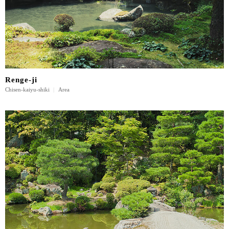
Renge-ji
Chisen-kaiyu-shiki
|
Area