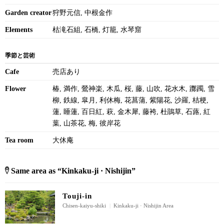
Garden creator
狩野元信, 中根金作
Elements
枯滝石組, 石橋, 灯籠, 水琴窟
季節と芸術
Cafe
売店あり
Flower
椿, 満作, 鶯神楽, 木瓜, 桜, 藤, 山吹, 花水木, 躑躅, 雪
柳, 鉄線, 皐月, 利休梅, 花菖蒲, 紫陽花, 沙羅, 桔梗,
蓮, 睡蓮, 百日紅, 萩, 金木犀, 藤袴, 杜鵑草, 石蕗, 紅
葉, 山茶花, 梅, 彼岸花
Tea room
大休庵
Same area as “Kinkaku-ji · Nishijin”
Touji-in
Chisen-kaiyu-shiki
|
Kinkaku-ji · Nishijin Area